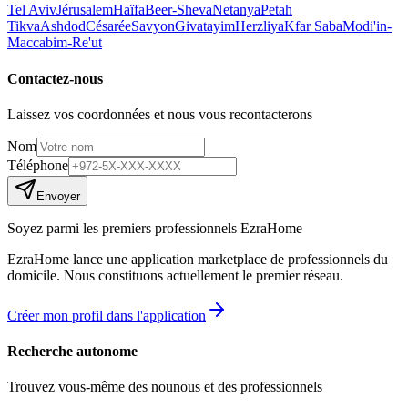
Tel Aviv
Jérusalem
Haïfa
Beer-Sheva
Netanya
Petah
Tikva
Ashdod
Césarée
Savyon
Givatayim
Herzliya
Kfar Saba
Modi'in-
Maccabim-Re'ut
Contactez-nous
Laissez vos coordonnées et nous vous recontacterons
Nom
Téléphone
Envoyer
Soyez parmi les premiers professionnels EzraHome
EzraHome lance une application marketplace de professionnels du
domicile. Nous constituons actuellement le premier réseau.
Créer mon profil dans l'application
Recherche autonome
Trouvez vous-même des nounous et des professionnels