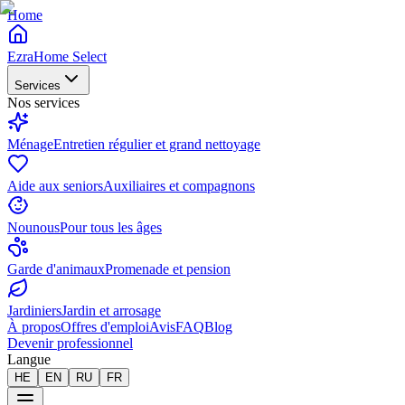
Home
EzraHome Select
Services
Nos services
Ménage
Entretien régulier et grand nettoyage
Aide aux seniors
Auxiliaires et compagnons
Nounous
Pour tous les âges
Garde d'animaux
Promenade et pension
Jardiniers
Jardin et arrosage
À propos
Offres d'emploi
Avis
FAQ
Blog
Devenir professionnel
Langue
HE
EN
RU
FR