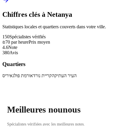
Chiffres clés à Netanya
Statistiques locales et quartiers couverts dans votre ville.
150
Spécialistes vérifiés
₪70 par heure
Prix moyen
4.6
Note
380
Avis
Quartiers
העיר העתיקה
קריית נורדאו
רמת פולג
איריס
Meilleures nounous
Spécialistes vérifiées avec les meilleures notes.