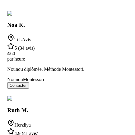
Noa K.
Tel-Aviv
5
(
34 avis
)
₪
60
par heure
Nounou diplômée. Méthode Montessori.
Nounou
Montessori
Contacter
Ruth M.
Herzliya
4.9
(
41 avis
)