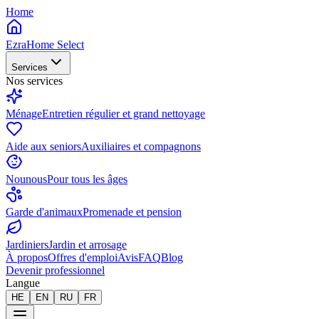
Home
EzraHome Select
Services
Nos services
Ménage
Entretien régulier et grand nettoyage
Aide aux seniors
Auxiliaires et compagnons
Nounous
Pour tous les âges
Garde d'animaux
Promenade et pension
Jardiniers
Jardin et arrosage
À propos
Offres d'emploi
Avis
FAQ
Blog
Devenir professionnel
Langue
HE
EN
RU
FR