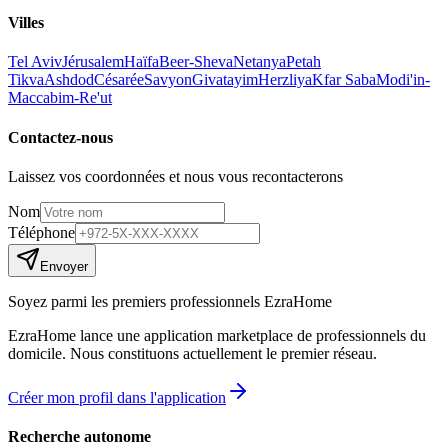
Villes
Tel Aviv
Jérusalem
Haïfa
Beer-Sheva
Netanya
Petah
Tikva
Ashdod
Césarée
Savyon
Givatayim
Herzliya
Kfar Saba
Modi'in-
Maccabim-Re'ut
Contactez-nous
Laissez vos coordonnées et nous vous recontacterons
Nom
Téléphone
Envoyer
Soyez parmi les premiers professionnels EzraHome
EzraHome lance une application marketplace de professionnels du
domicile. Nous constituons actuellement le premier réseau.
Créer mon profil dans l'application
Recherche autonome