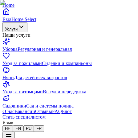
Home
EzraHome Select
Услуги
Наши услуги
Уборка
Регулярная и генеральная
Уход за пожилыми
Сиделки и компаньоны
Няни
Для детей всех возрастов
Уход за питомцами
Выгул и передержка
Садовники
Сад и системы полива
О нас
Вакансии
Отзывы
FAQ
Блог
Стать специалистом
Язык
HE
EN
RU
FR