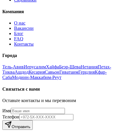
Компания
О нас
Вакансии
Блог
FAQ
Контакты
Города
Тель-Авив
Иерусалим
Хайфа
Беэр-Шева
Нетания
Петах-
Тиква
Ашдод
Кесария
Савьон
Гиватаим
Герцлия
Кфар-
Саба
Модиин-Маккабим-Реут
Связаться с нами
Оставьте контакты и мы перезвоним
Имя
Телефон
Отправить