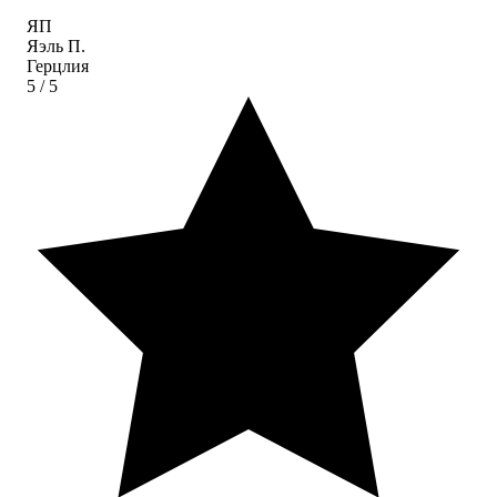
ЯП
Яэль П.
Герцлия
5
/ 5