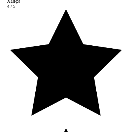
Хайфа
4
/ 5