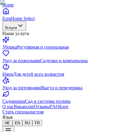
Home
EzraHome Select
Услуги
Наши услуги
Уборка
Регулярная и генеральная
Уход за пожилыми
Сиделки и компаньоны
Няни
Для детей всех возрастов
Уход за питомцами
Выгул и передержка
Садовники
Сад и системы полива
О нас
Вакансии
Отзывы
FAQ
Блог
Стать специалистом
Язык
HE
EN
RU
FR