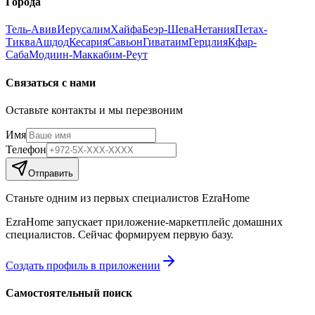
Города
Тель-Авив
Иерусалим
Хайфа
Беэр-Шева
Нетания
Петах-
Тиква
Ашдод
Кесария
Савьон
Гиватаим
Герцлия
Кфар-
Саба
Модиин-Маккабим-Реут
Связаться с нами
Оставьте контакты и мы перезвоним
Имя
Телефон
Отправить
Станьте одним из первых специалистов EzraHome
EzraHome запускает приложение-маркетплейс домашних
специалистов. Сейчас формируем первую базу.
Создать профиль в приложении
Самостоятельный поиск